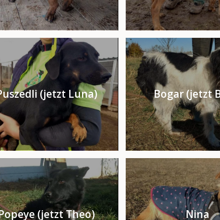
Puszedli (jetzt Luna)
Bogar (jetzt 
Popeye (jetzt Theo)
Nina