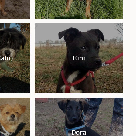
Balu)
Bibi
Dora