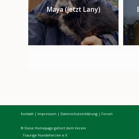
Maya (jetzt Lany)
Kontakt
|
Impressum
|
Datenschutzerklärung
|
Forum
© Diese Homepage gehört dem Verein
Traurige Hundeherzen e.V.