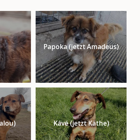
Papoka (jetzt Amadeus)
Balou)
Kávé (jetzt Käthe)