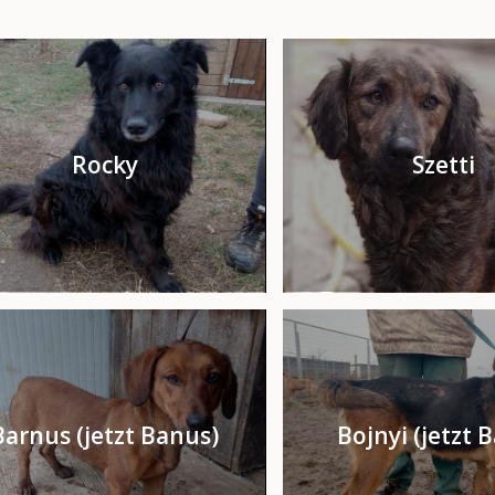
Rocky
Szetti
Barnus (jetzt Banus)
Bojnyi (jetzt 