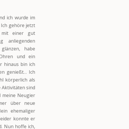
nd ich wurde im
ch gehöre jetzt
mit einer gut
g anliegenden
 glänzen, habe
e Ohren und ein
 hinaus bin ich
en genießt… Ich
l körperlich als
Aktivitäten sind
d meine Neugier
mmer über neue
Mein ehemaliger
leider konnte er
. Nun hoffe ich,