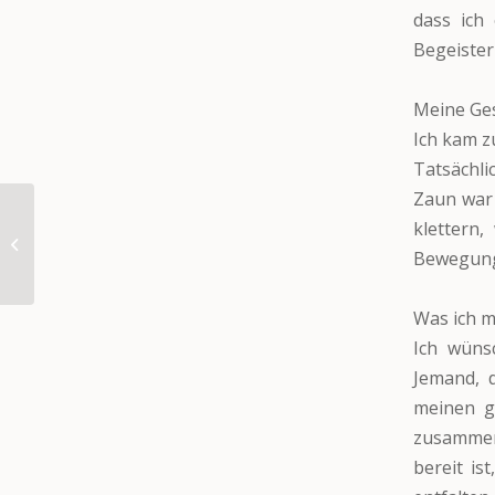
dass ich 
Begeister
Meine Ges
Ich kam z
Tatsächli
Zaun war 
klettern
Trixie
Bewegung
Was ich m
Ich wüns
Jemand, 
meinen ge
zusammen
bereit is