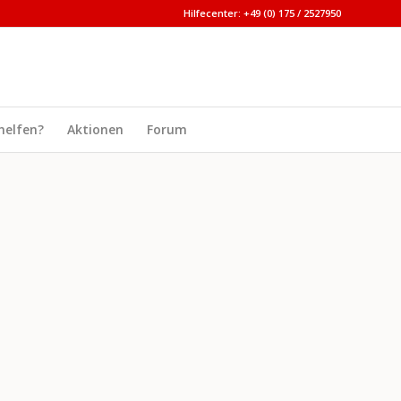
Hilfecenter: +49 (0) 175 / 2527950
helfen?
Aktionen
Forum