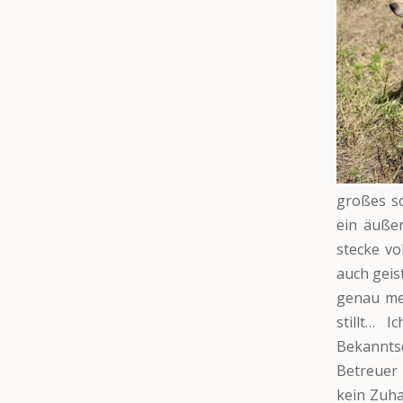
großes s
ein äuße
stecke vo
auch geis
genau me
stillt… 
Bekannts
Betreuer 
kein Zuha