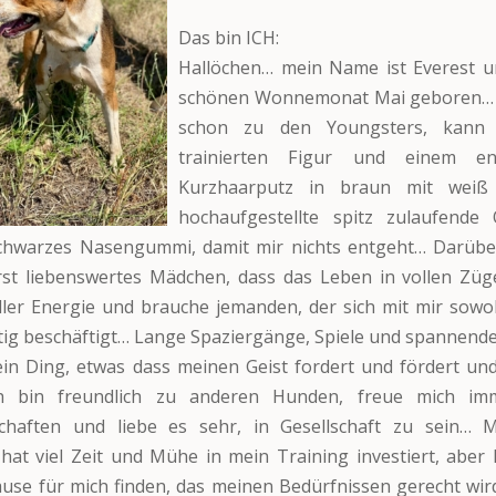
Das bin ICH:
Hallöchen… mein Name ist Everest u
schönen Wonnemonat Mai geboren… I
schon zu den Youngsters, kann 
trainierten Figur und einem en
Kurzhaarputz in braun mit weiß
hochaufgestellte spitz zulaufend
chwarzes Nasengummi, damit mir nichts entgeht… Darüber
rst liebenswertes Mädchen, dass das Leben in vollen Züg
ller Energie und brauche jemanden, der sich mit mir sowoh
tig beschäftigt… Lange Spaziergänge, Spiele und spannende 
in Ding, etwas dass meinen Geist fordert und fördert un
Ich bin freundlich zu anderen Hunden, freue mich i
chaften und liebe es sehr, in Gesellschaft zu sein… 
hat viel Zeit und Mühe in mein Training investiert, aber 
use für mich finden, das meinen Bedürfnissen gerecht wird