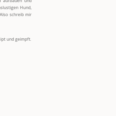
n aufbauen und
slustigen Hund,
 Also schreib mir
ipt und geimpft.