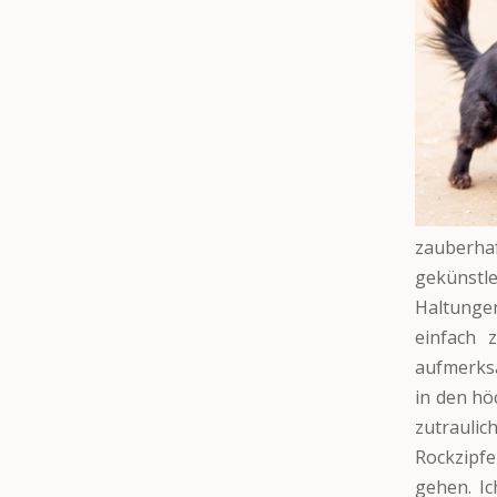
zauberha
gekünstle
Haltungen
einfach 
aufmerksa
in den h
zutraulic
Rockzipf
gehen. I