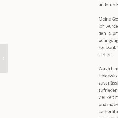
anderen H
Meine Ges
Ich wurde
den Slum
beängstig
sei Dank 
ziehen.
Barka (VERMITTELT)
Was ich m
Heidewit
zuverläs
zufrieden
viel Zeit
und motiv
Leckerlit