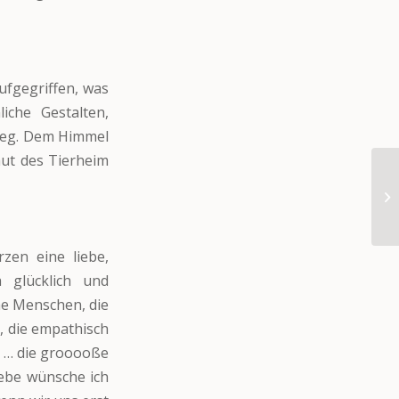
ufgegriffen, was
che Gestalten,
 weg. Dem Himmel
hut des Tierheim
zen eine liebe,
h glücklich und
he Menschen, die
, die empathisch
n … die grooooße
iebe wünsche ich