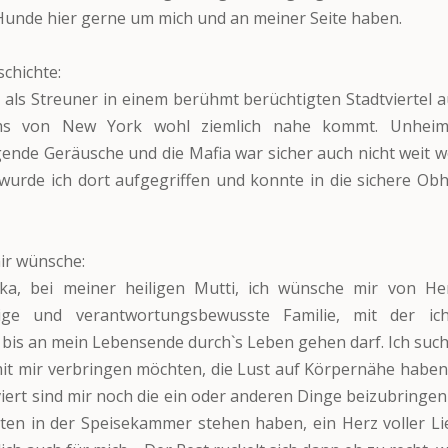
unde hier gerne um mich und an meiner Seite haben.
chichte:
 als Streuner in einem berühmt berüchtigten Stadtviertel a
s von New York wohl ziemlich nahe kommt. Unheimli
ende Geräusche und die Mafia war sicher auch nicht weit
wurde ich dort aufgegriffen und konnte in die sichere Ob
ir wünsche:
zka, bei meiner heiligen Mutti, ich wünsche mir von Her
sige und verantwortungsbewusste Familie, mit der ic
 bis an mein Lebensende durch`s Leben gehen darf. Ich suc
 mit mir verbringen möchten, die Lust auf Körpernähe haben
iert sind mir noch die ein oder anderen Dinge beizubringe
üten in der Speisekammer stehen haben, ein Herz voller L