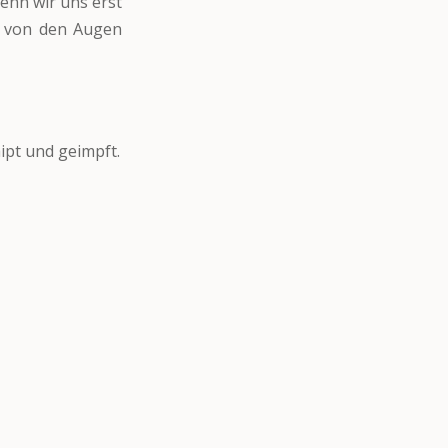
wenn wir uns erst
h von den Augen
ipt und geimpft.