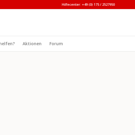
Hilfecenter: +49 (0) 175 / 2527950
helfen?
Aktionen
Forum