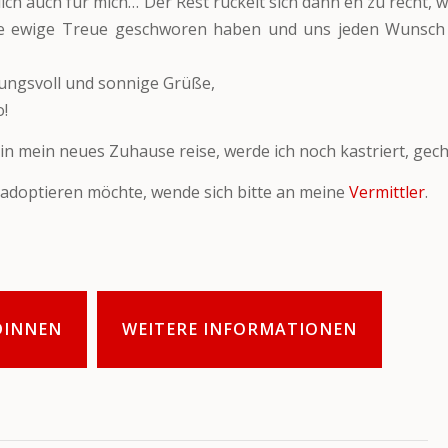
lich auch für mich… Der Rest ruckelt sich dann eh zu recht, 
ie ewige Treue geschworen haben und uns jeden Wunsc
ungsvoll und sonnige Grüße,
o!
 in mein neues Zuhause reise, werde ich noch kastriert, gech
adoptieren möchte, wende sich bitte an meine
Vermittler
.
DINNEN
WEITERE INFORMATIONEN