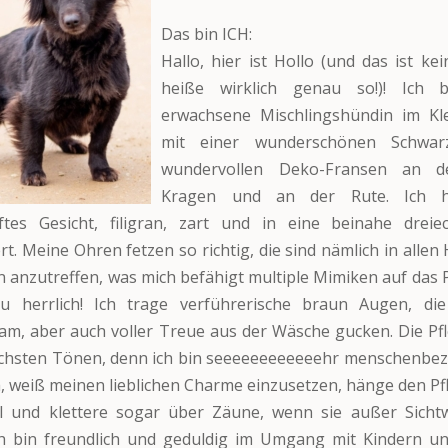
Das bin ICH:
Hallo, hier ist Hollo (und das ist ke
heiße wirklich genau so!)! Ich 
erwachsene Mischlingshündin im Kle
mit einer wunderschönen Schwarz
wundervollen Deko-Fransen an 
Kragen und an der Rute. Ich 
ftes Gesicht, filigran, zart und in eine beinahe dreiec
rt. Meine Ohren fetzen so richtig, die sind nämlich in alle
 anzutreffen, was mich befähigt multiple Mimiken auf das P
zu herrlich! Ich trage verführerische braun Augen, di
m, aber auch voller Treue aus der Wäsche gucken. Die Pf
öchsten Tönen, denn ich bin seeeeeeeeeeeehr menschenbez
h, weiß meinen lieblichen Charme einzusetzen, hänge den P
el und klettere sogar über Zäune, wenn sie außer Sicht
ch bin freundlich und geduldig im Umgang mit Kindern u