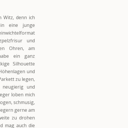
in Witz, denn ich
bin eine junge
inwichtelformat
pelzfrisur und
den Ohren, am
habe ein ganz
kige Silhouette
n Höhenlagen und
arkett zu legen,
e neugierig und
leger loben mich
ogen, schmusig,
flegern gerne am
weite zu drohen
nd mag auch die