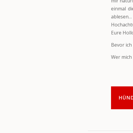
mir natür
einmal d
ablesen…
Hochacht
Eure Holl
Bevor ich
Wer mich 
HÜN