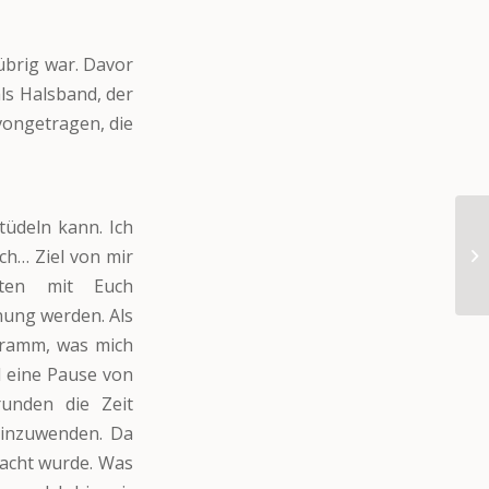
übrig war. Davor
als Halsband, der
vongetragen, die
tüdeln kann. Ich
ch… Ziel von mir
uten mit Euch
nung werden. Als
ogramm, was mich
l eine Pause von
unden die Zeit
einzuwenden. Da
racht wurde. Was