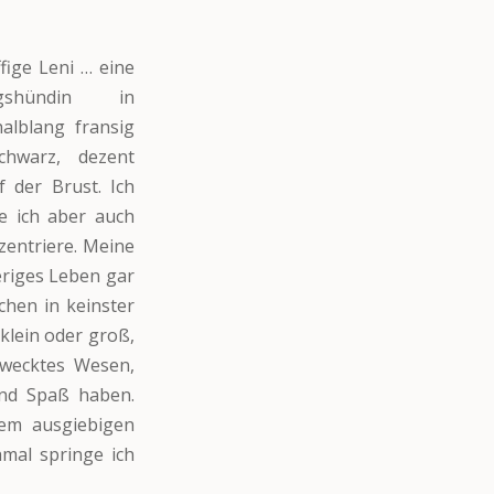
ffige Leni … eine
gshündin in
alblang fransig
chwarz, dezent
 der Brust. Ich
ie ich aber auch
entriere. Meine
riges Leben gar
chen in keinster
klein oder groß,
ewecktes Wesen,
nd Spaß haben.
dem ausgiebigen
mal springe ich