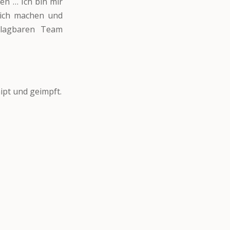
en … Ich bin mir
lich machen und
hlagbaren Team
ipt und geimpft.