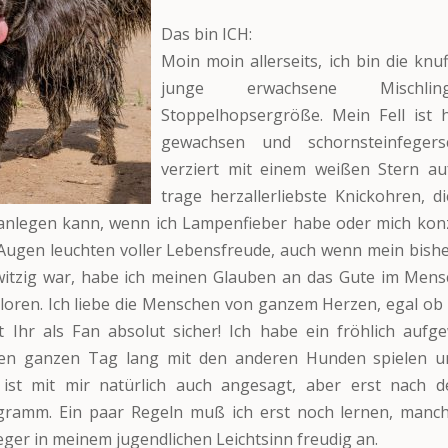
Das bin ICH:
Moin moin allerseits, ich bin die knu
junge erwachsene Mischlin
Stoppelhopsergröße. Mein Fell ist h
gewachsen und schornsteinfegers
verziert mit einem weißen Stern auf
trage herzallerliebste Knickohren, d
anlegen kann, wenn ich Lampenfieber habe oder mich konz
ugen leuchten voller Lebensfreude, auch wenn mein bishe
witzig war, habe ich meinen Glauben an das Gute im Mens
loren. Ich liebe die Menschen von ganzem Herzen, egal ob 
 Ihr als Fan absolut sicher! Ich habe ein fröhlich aufg
en ganzen Tag lang mit den anderen Hunden spielen u
 ist mit mir natürlich auch angesagt, aber erst nach 
gramm. Ein paar Regeln muß ich erst noch lernen, manch
eger in meinem jugendlichen Leichtsinn freudig an.