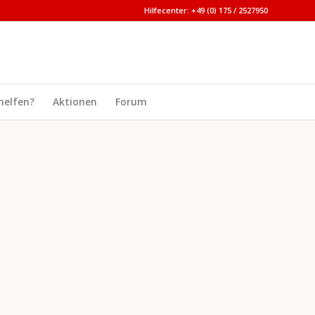
Hilfecenter: +49 (0) 175 / 2527950
helfen?
Aktionen
Forum