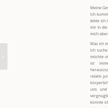
Meine Ges
Ich komme
lebte ich
mir in di
mich aber
Was ich m
Ich suche
möchte of
Zserbo
ist imm
herauszus
relativ j
körperlic
uns und 
vergnügli
könnte ic