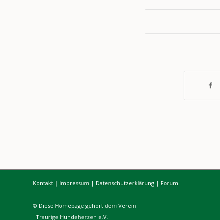
Kontakt
|
Impressum
|
Datenschutzerklärung
|
Forum
© Diese Homepage gehört dem Verein
Traurige Hundeherzen e.V.