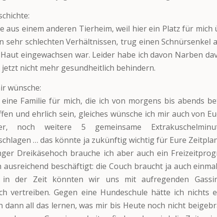
chichte:
 aus einem anderen Tierheim, weil hier ein Platz für mich 
 in sehr schlechten Verhältnissen, trug einen Schnürsenkel 
e Haut eingewachsen war. Leider habe ich davon Narben da
 jetzt nicht mehr gesundheitlich behindern.
ir wünsche:
 eine Familie für mich, die ich von morgens bis abends be
fen und ehrlich sein, gleiches wünsche ich mir auch von Eu
er, noch weitere 5 gemeinsame Extrakuschelmin
chlagen … das könnte ja zukünftig wichtig für Eure Zeitpla
unger Dreikäsehoch brauche ich aber auch ein Freizeitpr
h ausreichend beschäftigt: die Couch braucht ja auch einma
in der Zeit könnten wir uns mit aufregenden Gassir
ch vertreiben. Gegen eine Hundeschule hätte ich nichts 
h dann all das lernen, was mir bis Heute noch nicht beigeb