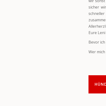
wir sonst
sicher w
schnelle
zusammen 
Allerherz
Eure Leni
Bevor ich
Wer mich 
HÜN