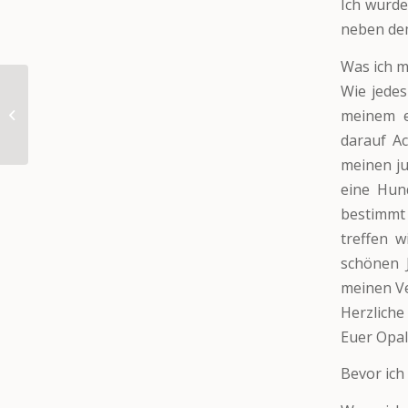
Ich wurde
neben de
Was ich m
Wie jedes
meinem e
Onix
darauf Ac
meinen ju
eine Hund
bestimmt
treffen w
schönen J
meinen Ver
Herzliche
Euer Opa
Bevor ich