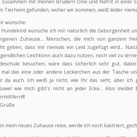
 zusammen mit meinen Brüdern Onix und Nefrit in einer S
m Tierheim gefunden, woher wir kommen, weiß leider nie
ir wünsche:
 Hundekind wünsche ich mir natürlich die Geborgenheit u
igenen Zuhause… Menschen, die mich von ganzem Her
ht geben, dass mir niemals ein Leid zugefügt wird… Natü
gendlichen Leichtsinn auch dazu nutzen, noch viel zu lerne
eschule besuchen, wäre dass sicherlich sehr gut, dabei 
 mal das eine oder andere Leckerchen aus der Tasche u
ir da auch. Ich weiß ja nicht, wie Ihr das seht, aber ich
uwel wie mich gibt`s nicht an jeder Ecke… Also meldet E
mittlern!!!
 Grüße
l
 in mein neues Zuhause reise, werde ich noch kastriert, gech