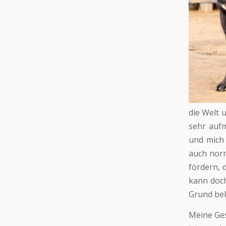
die Welt 
sehr aufm
und mich 
auch norm
fördern, 
kann doc
Grund be
Meine Ges