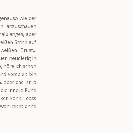
genauso wie der
hön anzuschauen
halblanges, aber
weißen Strich auf
 weißen Brust…
en neugierig in
, höre ich schon
nd verspielt bin
 aber das ist ja
 die innere Ruhe
irken kann… dass
wohl nicht ohne