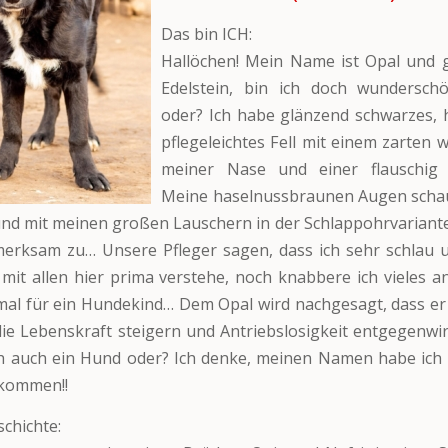
Das bin ICH:
Hallöchen! Mein Name ist Opal und 
Edelstein, bin ich doch wundersc
oder? Ich habe glänzend schwarzes, 
pflegeleichtes Fell mit einem zarten 
meiner Nase und einer flauschig
Meine haselnussbraunen Augen schau
und mit meinen großen Lauschern in der Schlappohrvariante
erksam zu… Unsere Pfleger sagen, dass ich sehr schlau u
mit allen hier prima verstehe, noch knabbere ich vieles an,
al für ein Hundekind… Dem Opal wird nachgesagt, dass er
die Lebenskraft steigern und Antriebslosigkeit entgegenw
h auch ein Hund oder? Ich denke, meinen Namen habe ich 
kommen!!
chichte: