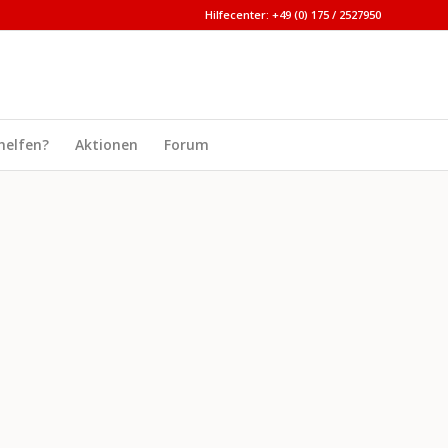
Hilfecenter: +49 (0) 175 / 2527950
helfen?
Aktionen
Forum