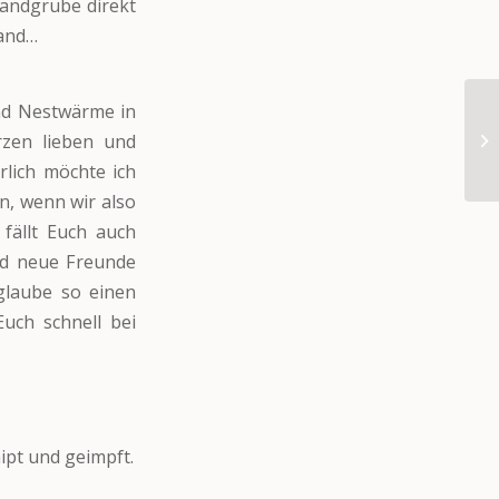
andgrube direkt
mand…
nd Nestwärme in
zen lieben und
rlich möchte ich
n, wenn wir also
fällt Euch auch
nd neue Freunde
 glaube so einen
uch schnell bei
ipt und geimpft.