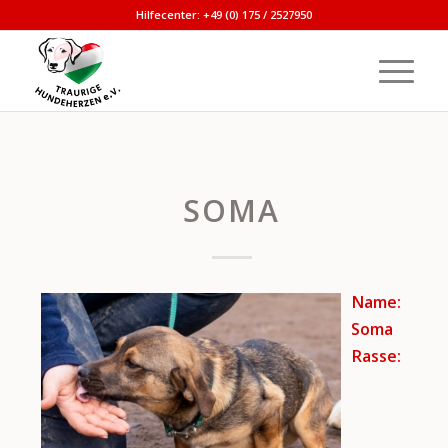
Hilfecenter: +49 (0) 175 / 2527950
SOMA
Name:
Soma
Rasse: