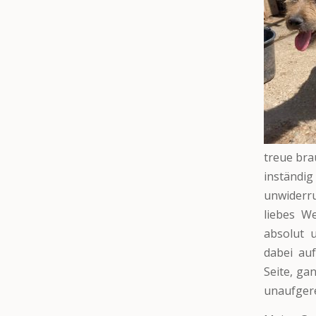
treue bra
inständi
unwiderru
liebes W
absolut 
dabei auf
Seite, ga
unaufgere