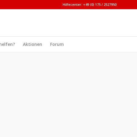
Hilfecenter: +49 (0) 175 / 2527950
helfen?
Aktionen
Forum