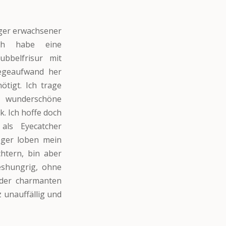
nger erwachsener
Ich habe eine
bbelfrisur mit
legeaufwand her
ötigt. Ich trage
e wunderschöne
. Ich hoffe doch
als Eyecatcher
eger loben mein
htern, bin aber
eshungrig, ohne
n der charmanten
 unauffällig und