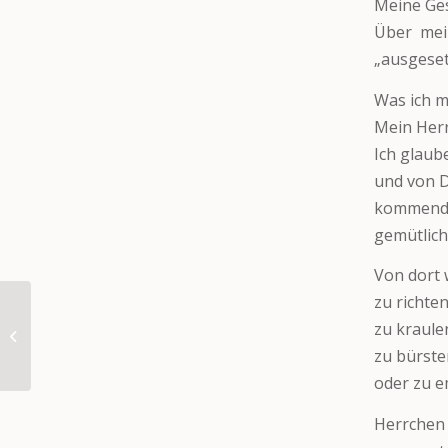
Meine Ges
Über mei
„ausgeset
Was ich m
Mein Herr
Ich glaub
und von D
kommend 
gemütlic
Von dort
zu richte
zu kraule
Rugo (VERMITTELT)
zu bürste
oder zu 
Herrchen 