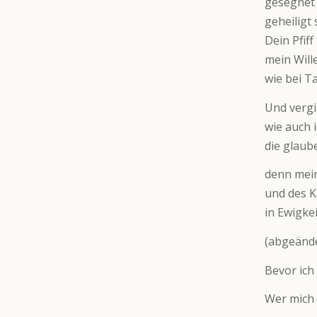
gesegnet 
geheiligt
Dein Pfif
mein Will
wie bei T
Und vergi
wie auch 
die glaub
denn mein
und des K
in Ewigkei
(abgeände
Bevor ich
Wer mich 