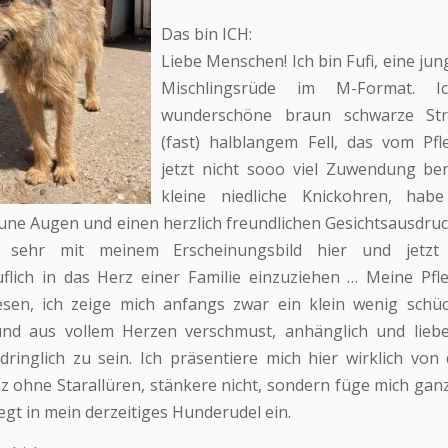
Das bin ICH:
Liebe Menschen! Ich bin Fufi, eine ju
Mischlingsrüde im M-Format. 
wunderschöne braun schwarze Stru
(fast) halblangem Fell, das vom Pf
jetzt nicht sooo viel Zuwendung ben
kleine niedliche Knickohren, hab
une Augen und einen herzlich freundlichen Gesichtsausdruck
g sehr mit meinem Erscheinungsbild hier und jetzt 
flich in das Herz einer Familie einzuziehen … Meine Pfl
esen, ich zeige mich anfangs zwar ein klein wenig schüc
und aus vollem Herzen verschmust, anhänglich und lieb
dringlich zu sein. Ich präsentiere mich hier wirklich vo
nz ohne Starallüren, stänkere nicht, sondern füge mich ganz
gt in mein derzeitiges Hunderudel ein.