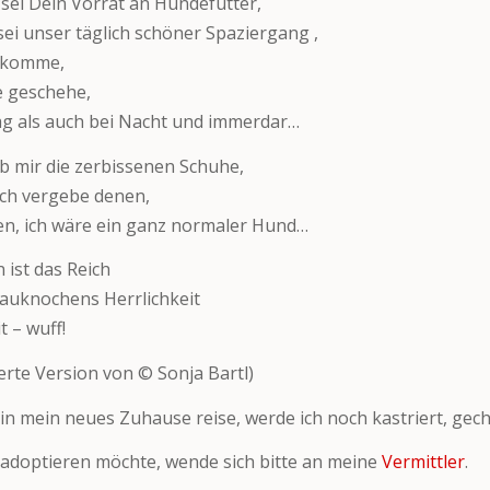
sei Dein Vorrat an Hundefutter,
 sei unser täglich schöner Spaziergang ,
f komme,
e geschehe,
ag als auch bei Nacht und immerdar…
b mir die zerbissenen Schuhe,
ich vergebe denen,
en, ich wäre ein ganz normaler Hund…
 ist das Reich
auknochens Herrlichkeit
t – wuff!
rte Version von © Sonja Bartl)
 in mein neues Zuhause reise, werde ich noch kastriert, gech
adoptieren möchte, wende sich bitte an meine
Vermittler
.