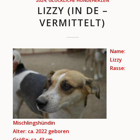
2024
,
GLÜCKLICHE HUNDEHERZEN
LIZZY (IN DE –
VERMITTELT)
Name:
Lizzy
Rasse:
Mischlingshündin
Alter: ca. 2022 geboren
Größe: ca. 43
cm