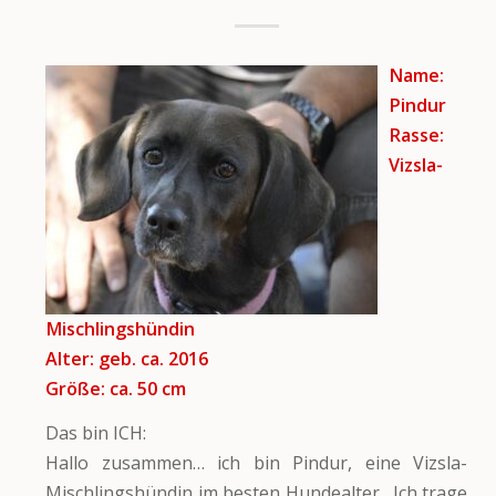
Name:
Pindur
Rasse:
Vizsla-
Mischlingshündin
Alter: geb. ca. 2016
Größe: ca. 50
cm
Das bin ICH:
Hallo zusammen… ich bin Pindur, eine Vizsla-
Mischlingshündin im besten Hundealter . Ich trage