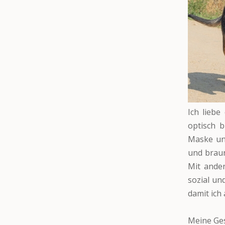
Ich lieb
optisch 
Maske un
und braun
Mit ande
sozial un
damit ich
Meine Ges