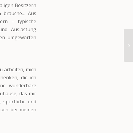
aligen Besitzern
ch brauche… Aus
rn – typische
und Auslastung
rten umgeworfen
u arbeiten, mich
henken, die ich
eine wunderbare
Zuhause, das mir
 sportliche und
Euch bei meinen