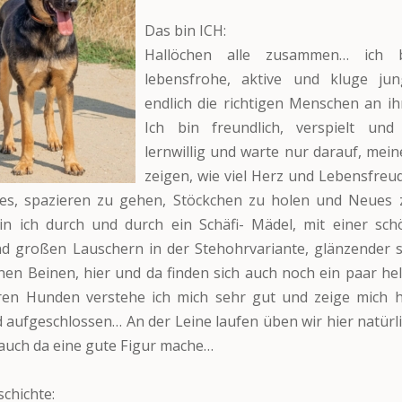
Das bin ICH:
Hallöchen alle zusammen… ich 
lebensfrohe, aktive und kluge ju
endlich die richtigen Menschen an ih
Ich bin freundlich, verspielt un
lernwillig und warte nur darauf, me
zeigen, wie viel Herz und Lebensfreud
e es, spazieren zu gehen, Stöckchen zu holen und Neues 
bin ich durch und durch ein Schäfi- Mädel, mit einer sc
d großen Lauschern in der Stehohrvariante, glänzender 
en Beinen, hier und da finden sich auch noch ein paar hel
ren Hunden verstehe ich mich sehr gut und zeige mich h
d aufgeschlossen… An der Leine laufen üben wir hier natürli
 auch da eine gute Figur mache…
chichte: