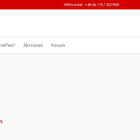
Hilfecenter: +49 (0) 175 / 2527950
helfen?
Aktionen
Forum
n