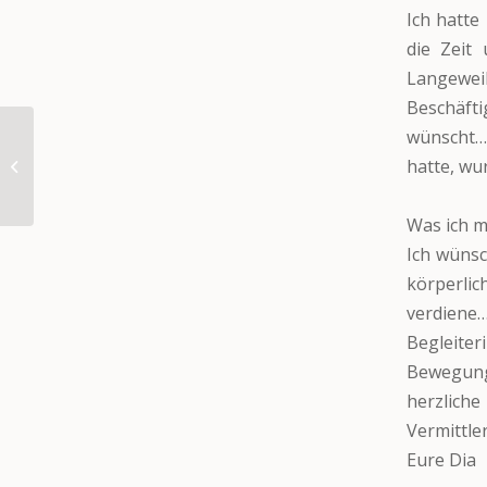
Ich hatte
die Zeit
Langewe
Beschäft
wünscht…
hatte, wu
Hópihe (in DE)
Was ich m
Ich wünsc
körperli
verdiene
Begleiter
Bewegung
herzlich
Vermittle
Eure Dia