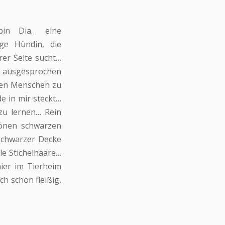
bin Dia… eine
nge Hündin, die
rer Seite sucht…
d ausgesprochen
inen Menschen zu
e in mir steckt…
zu lernen… Rein
hönen schwarzen
schwarzer Decke
le Stichelhaare…
ier im Tierheim
ch schon fleißig,