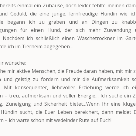
 bereits einmal ein Zuhause, doch leider fehlte meinen dam
 und Geduld, die eine junge, lernfreudige Hündin wie i
ile begann ich zu graben und an Dingen zu knabbe
igungen für einen Hund, der sich mehr Zuwendung 
 Nachdem ich schließlich einen Wäschetrockner im Ga
rde ich im Tierheim abgegeben…
ir wünsche:
he mir aktive Menschen, die Freude daran haben, mit mir z
ch und geistig zu fordern und mir die Aufmerksamkeit sc
… Mit konsequenter, liebevoller Erziehung werde ich 
in – treu, aufmerksam und voller Energie… Ich suche ein 
, Zuneigung und Sicherheit bietet…Wenn Ihr eine kluge,
e Hündin sucht, die Euer Leben bereichert, dann meldet 
rn – ich warte schon mit wedelnder Rute auf Euch!