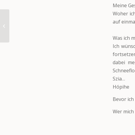
Meine Ges
Woher ich
auf einma
Tina (VERMITTELT)
Was ich m
Ich wünsc
fortsetze
dabei me
Schneeflo
Szia…
Hópihe
Bevor ich
Wer mich 