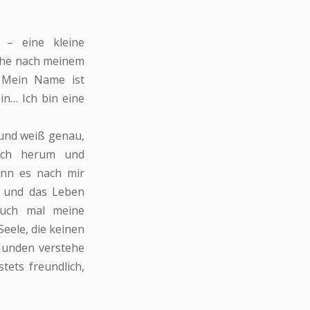
 – eine kleine
che nach meinem
 Mein Name ist
in… Ich bin eine
und weiß genau,
mich herum und
enn es nach mir
n und das Leben
auch mal meine
eele, die keinen
Hunden verstehe
ets freundlich,