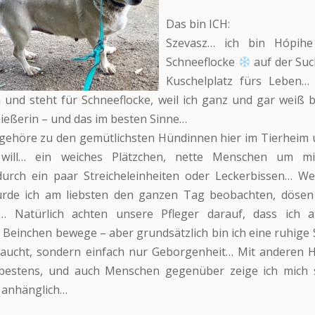
Das bin ICH:
Szevasz… ich bin Hópihe
Schneeflocke
auf der Su
Kuschelplatz fürs Leben…
 und steht für Schneeflocke, weil ich ganz und gar weiß b
ießerin – und das im besten Sinne…
gehöre zu den gemütlichsten Hündinnen hier im Tierheim 
 will… ein weiches Plätzchen, nette Menschen um 
durch ein paar Streicheleinheiten oder Leckerbissen… W
ürde ich am liebsten den ganzen Tag beobachten, döse
… Natürlich achten unsere Pfleger darauf, dass ich 
Beinchen bewege – aber grundsätzlich bin ich eine ruhige S
raucht, sondern einfach nur Geborgenheit… Mit anderen 
 bestens, und auch Menschen gegenüber zeige ich mich st
 anhänglich…