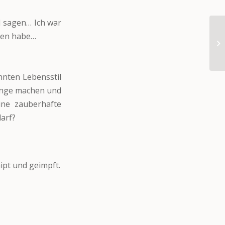
d sagen… Ich war
nden habe…
nnten Lebensstil
gänge machen und
ine zauberhafte
arf?
ipt und geimpft.