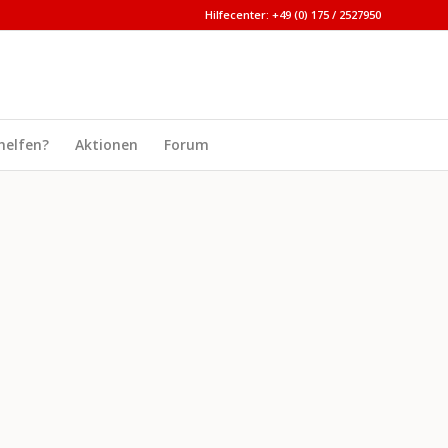
Hilfecenter: +49 (0) 175 / 2527950
helfen?
Aktionen
Forum