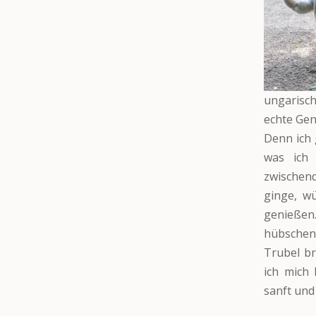
ungarisch
echte Gen
Denn ich 
was ich
zwischen
ginge, w
genießen
hübschen 
Trubel b
ich mich
sanft und