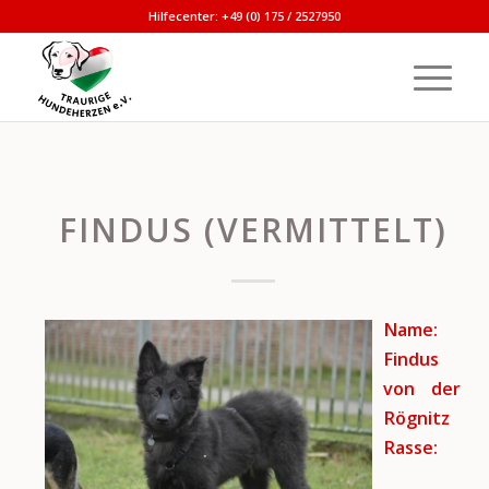
Hilfecenter: +49 (0) 175 / 2527950
FINDUS (VERMITTELT)
Name:
Findus
von der
Rögnitz
Rasse: