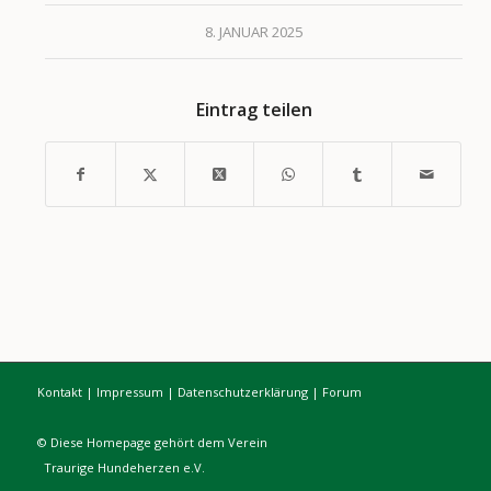
8. JANUAR 2025
Eintrag teilen
Kontakt
|
Impressum
|
Datenschutzerklärung
|
Forum
© Diese Homepage gehört dem Verein
Traurige Hundeherzen e.V.