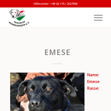
Hilfecenter: +49 (0) 175 / 2527950
EMESE
Name:
Emese
Rasse: