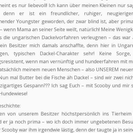
meint es nur liebevoll! Ich kann über meinen Kleinen nur sag
 denn er ist ein freundlicher, ruhiger, neugieriger
ender Youngster geworden, der zwar blind ist, aber prim
– wenn Mama an seiner Seite weilt, natürlich! Meine Wenigke
ls die ungarischen Dackelvorfahren verleugnen – das war
in Besitzer mich damals anschaffte, denn hier in Ungar
tigen, typischen Dackel-Charakter sehr! Keine Sorge
sresistent, wenn man vernünftig und hundeerfahren mit m
 tatsächlich meinem neuen Menschen – also UNSEREM neue
 Nun mal Butter bei die Fische äh Dackel – sind wir zwei nic
inzigartiges Gespann??? Ich sag Euch – mit Scooby und mir s
 Hundewiese!
schichte:
en von unserem Besitzer höchstpersönlich ins Tierheim 
d er ja noch prima – wo ich doch immer ungebetenen Besu
er Scooby war ihm irgendwie lästig, denn der taugte ja in sei