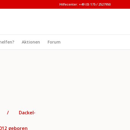
Hilfecenter: +49 (0) 175 / 2527950
helfen?
Aktionen
Forum
de / Dackel-
/2012 geboren