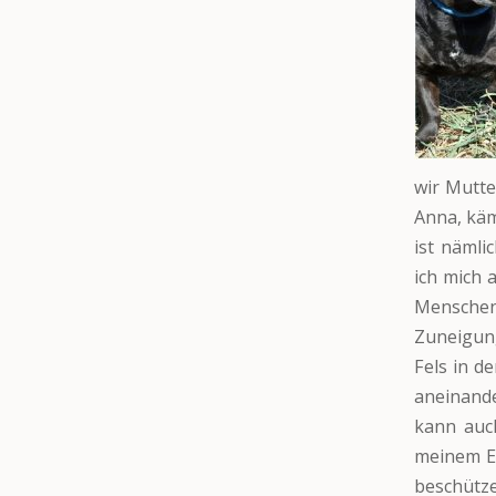
wir Mutte
Anna, käm
ist nämli
ich mich 
Mensche
Zuneigung
Fels in d
aneinande
kann auch
meinem E
beschütze