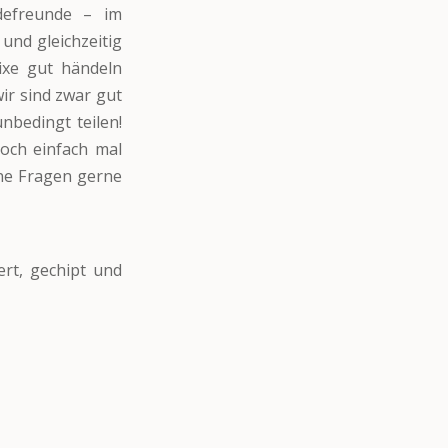
defreunde – im
und gleichzeitig
ixe gut händeln
ir sind zwar gut
nbedingt teilen!
doch einfach mal
ene Fragen gerne
rt, gechipt und