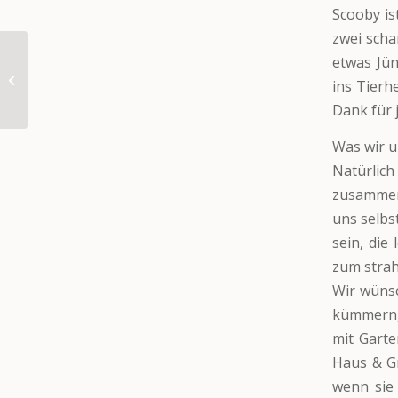
Scooby is
zwei scha
etwas Jün
Tangó (VERMITTELT)
ins Tierh
Dank für 
Was wir 
Natürlich
zusammen
uns selbs
sein, die
zum strah
Wir wünsc
kümmern, 
mit Garte
Haus & G
wenn sie 