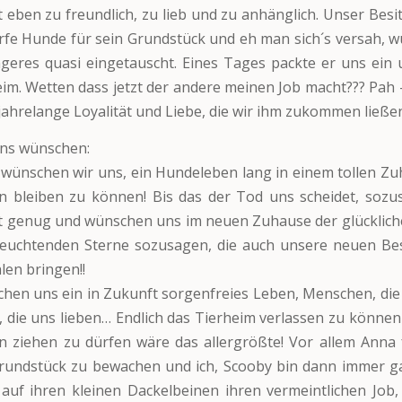
t eben zu freundlich, zu lieb und zu anhänglich. Unser Besit
rfe Hunde für sein Grundstück und eh man sich´s versah, 
geres quasi eingetauscht. Eines Tages packte er uns ein
eim. Wetten dass jetzt der andere meinen Job macht??? Pah –
jahrelange Loyalität und Liebe, die wir ihm zukommen ließ
uns wünschen:
 wünschen wir uns, ein Hundeleben lang in einem tollen Z
 bleiben zu können! Bis das der Tod uns scheidet, sozu
t genug und wünschen uns im neuen Zuhause der glücklich
 leuchtenden Sterne sozusagen, die auch unsere neuen Be
len bringen!!
hen uns ein in Zukunft sorgenfreies Leben, Menschen, die
die uns lieben… Endlich das Tierheim verlassen zu können
n ziehen zu dürfen wäre das allergrößte! Vor allem Anna 
rundstück zu bewachen und ich, Scooby bin dann immer ga
auf ihren kleinen Dackelbeinen ihren vermeintlichen Job