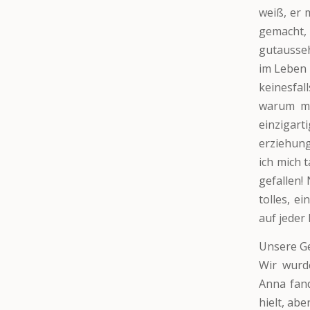
weiß, er 
gemacht,
gutausseh
im Leben 
keinesfal
warum me
einzigar
erziehung
ich mich
gefallen!
tolles, e
auf jeder
Unsere Ge
Wir wurd
Anna fan
hielt, ab