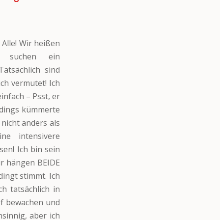
Alle! Wir heißen
 suchen ein
tsächlich sind
ch vermutet! Ich
infach – Psst, er
erdings kümmerte
nicht anders als
ne intensivere
en! Ich bin sein
wir hängen BEIDE
dingt stimmt. Ich
h tatsächlich in
of bewachen und
sinnig, aber ich