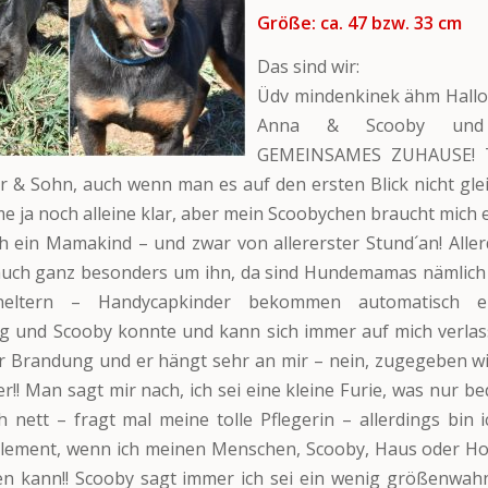
Größe: ca. 47 bzw. 33 cm
Das sind wir:
Üdv mindenkinek ähm Hallo 
Anna & Scooby und
GEMEINSAMES ZUHAUSE! Ta
r & Sohn, auch wenn man es auf den ersten Blick nicht glei
e ja noch alleine klar, aber mein Scoobychen braucht mich e
ch ein Mamakind – und zwar von allererster Stund´an! All
auch ganz besonders um ihn, da sind Hundemamas nämlich 
neltern – Handycapkinder bekommen automatisch ei
 und Scooby konnte und kann sich immer auf mich verlass
er Brandung und er hängt sehr an mir – nein, zugegeben 
r!! Man sagt mir nach, ich sei eine kleine Furie, was nur be
 nett – fragt mal meine tolle Pflegerin – allerdings bin ic
lement, wenn ich meinen Menschen, Scooby, Haus oder H
n kann!! Scooby sagt immer ich sei ein wenig größenwahn