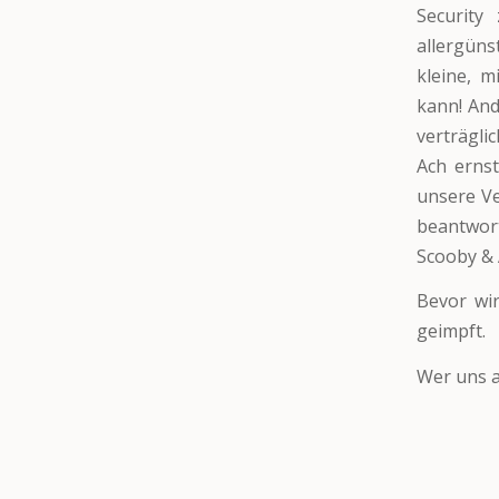
Security
allergüns
kleine, 
kann! And
verträgli
Ach ernst
unsere Ve
beantwort
Scooby &
Bevor wir
geimpft.
Wer uns a